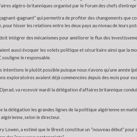
ffaires algéro-britanniques organisé par le Forum des chefs d’entre
“gagnant-gagnant” qui permettra de profiter des changements que conn
 pour hisser les relations entre les deux pays au niveau de leurs po
oit intégrer des mécanismes pour améliorer le flux des investisseme
ient aussi évoquer les volets politique et sécuritaire ainsi que la m
, souligne le responsable.
intentions le plutôt possible puisque nous n’avons qu’une année (péri
ions exploratoires avaient déjà commencées depuis des mois pour exa
ziz Djerad, va recevoir mardi la délégation d’affaires britannique con
e la délégation les grandes lignes de la politique algérienne en ma
algérienne, selon le directeur.
y Lowen, a estimé que le Brexit constitue un “nouveau début” pour 