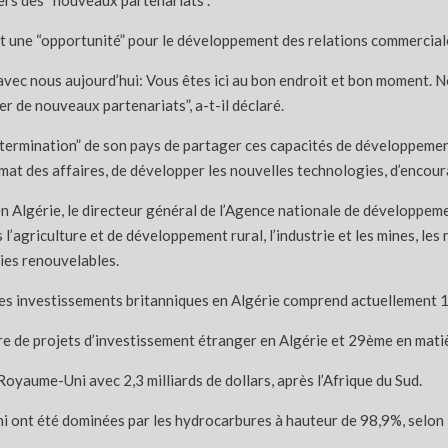
ers des “nouveaux partenariats”.
t une “opportunité” pour le développement des relations commerciale
avec nous aujourd’hui: Vous êtes ici au bon endroit et bon moment. 
r de nouveaux partenariats”, a-t-il déclaré.
étermination” de son pays de partager ces capacités de développemen
imat des affaires, de développer les nouvelles technologies, d’encour
en Algérie, le directeur général de l’Agence nationale de développem
’agriculture et de développement rural, l’industrie et les mines, les 
gies renouvelables.
des investissements britanniques en Algérie comprend actuellement 13
e de projets d’investissement étranger en Algérie et 29ème en mati
Royaume-Uni avec 2,3 milliards de dollars, après l’Afrique du Sud.
i ont été dominées par les hydrocarbures à hauteur de 98,9%, selon