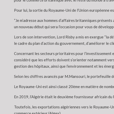
pour le commerce britannique avec le reste du monde à trav
Pour lui, la sortie du Royaume-Uni de l’Union européenne es
“Je m’adresse aux hommes d’affaires britanniques présents 
un nouveau début qui sera l’occasion pour vous de développe
Lors de son intervention, Lord Risby a mis en exergue “la d
le cadre du plan d’action du gouvernement, d’améliorer le cl
Concernant les secteurs prioritaires pour l’investissement 
considéré que les efforts doivent s’orienter notamment vers l
gestion des hôpitaux, ainsi que l’environnement et les éner
Selon les chiffres avancés par M.Mansouri, le portefeuille 
Le Royaume-Uni est ainsi classé 20ème en matière de nombr
En 2019, l’Algérie était le deuxième fournisseur africain du 
Toutefois, les exportations algériennes vers le Royaume-Un
commerce extérieur (Algex).