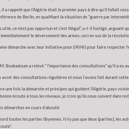
, il a rappelé que l’Algérie était le premier pays à dire qu’il fallait ce
férence de Berlin, en qualifiant la situation de “guerre par intermédia
s utile, ce n’est pas opportun et c’est illégal”, a-t-il fustigé, arguant
immédiatement le déversement des armes, ceci en sus de la résolution 
taine démarche avec leur initiative pour (IRINI) pour faire respecter 
 M. Boukadoum a relevé ” l’importance des consultations” qu’il a eu av
voir des consultations régulières et nous l’avons fait durant cette de
ore une fois la démarche et principes qui guident l’Algérie, pays vois
onne écoute à tous les niveaux, je crois qu’ils nous suivent dans notre
 les démarches en cours d’aboutir.
ord toutes les parties libyennes. Il n’y pas que deux (parties), les au
coute”.