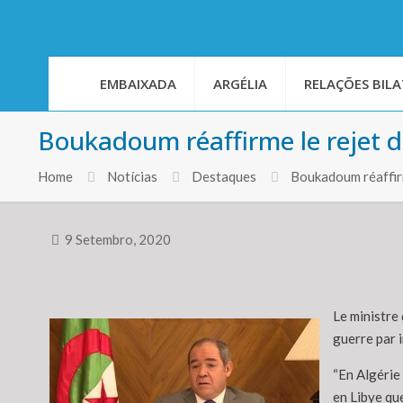
EMBAIXADA
ARGÉLIA
RELAÇÕES BILA
Boukadoum réaffirme le rejet de
Home
Notícias
Destaques
Boukadoum réaffir
9 Setembro, 2020
Le ministre 
guerre par i
“En Algérie 
en Libye que