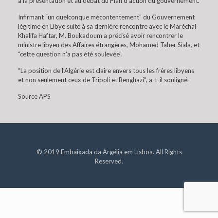
à la présentation et au débat du Plan d’action du gouvernement.
Infirmant “un quelconque mécontentement” du Gouvernement
légitime en Libye suite à sa dernière rencontre avec le Maréchal
Khalifa Haftar, M. Boukadoum a précisé avoir rencontrer le
ministre libyen des Affaires étrangères, Mohamed Taher Siala, et
“cette question n’a pas été soulevée”.
“La position de l’Algérie est claire envers tous les frères libyens
et non seulement ceux de Tripoli et Benghazi”, a-t-il souligné.
Source APS
© 2019 Embaixada da Argélia em Lisboa. All Rights
Reserved.