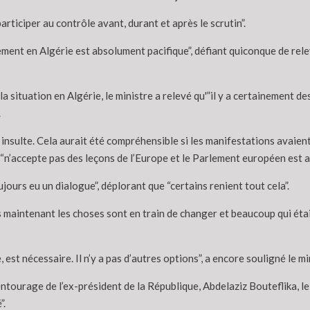
rticiper au contrôle avant, durant et après le scrutin”.
t en Algérie est absolument pacifique”, défiant quiconque de releve
 situation en Algérie, le ministre a relevé qu'”il y a certainement d
.
sulte. Cela aurait été compréhensible si les manifestations avaient ét
e “n’accepte pas des leçons de l’Europe et le Parlement européen est all
oujours eu un dialogue”, déplorant que “certains renient tout cela”.
intenant les choses sont en train de changer et beaucoup qui étaie
st nécessaire. Il n’y a pas d’autres options”, a encore souligné le mi
ntourage de l’ex-président de la République, Abdelaziz Bouteflika, le m
”.