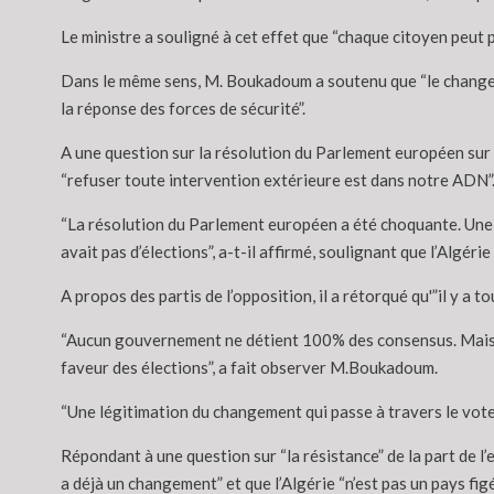
Le ministre a souligné à cet effet que “chaque citoyen peut pa
Dans le même sens, M. Boukadoum a soutenu que “le changemen
la réponse des forces de sécurité”.
A une question sur la résolution du Parlement européen sur la
“refuser toute intervention extérieure est dans notre ADN”
“La résolution du Parlement européen a été choquante. Une in
avait pas d’élections”, a-t-il affirmé, soulignant que l’Algéri
A propos des partis de l’opposition, il a rétorqué qu'”il y a t
“Aucun gouvernement ne détient 100% des consensus. Mais ma
faveur des élections”, a fait observer M.Boukadoum.
“Une légitimation du changement qui passe à travers le vote, e
Répondant à une question sur “la résistance” de la part de l’e
a déjà un changement” et que l’Algérie “n’est pas un pays figé