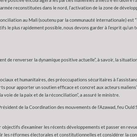
phère positive encouragera les parties maliennes à mettre en œuvre 
armée reconstituées dans le nord, l’activation de la zone de dévelop
conciliation au Mali (soutenu par la communauté internationale) est “
ifs le plus rapidement possible, nous devons garder à l’esprit qu’un t
ent de renverser la dynamique positive actuelle”, à savoir, la situatio
iaux et humanitaires, des préoccupations sécuritaires à l’assistance
orts pour apporter un soutien efficace et concret aux acteurs maliens
voie de la paix et de la réconciliation”, a assuré le ministre.
u Président de la Coordination des mouvements de l’Azawad, feu Ould S
our objectifs d’examiner les récents développements et passer en revu
 les réformes électorales et constitutionnelles et considérer la cont