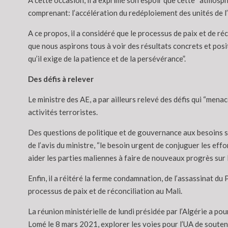
A cette occasion, il a exprimé son espoir que cette “atmos
comprenant: l’accélération du redéploiement des unités de l’
A ce propos, il a considéré que le processus de paix et de ré
que nous aspirons tous à voir des résultats concrets et posit
qu’il exige de la patience et de la persévérance”.
Des défis à relever
Le ministre des AE, a par ailleurs relevé des défis qui “menac
activités terroristes.
Des questions de politique et de gouvernance aux besoins soc
de l’avis du ministre, “le besoin urgent de conjuguer les eff
aider les parties maliennes à faire de nouveaux progrès sur la 
Enfin, il a réitéré la ferme condamnation, de l’assassinat d
processus de paix et de réconciliation au Mali.
La réunion ministérielle de lundi présidée par l’Algérie a p
Lomé le 8 mars 2021, explorer les voies pour l’UA de soutenir