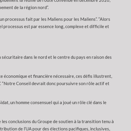
rapidement la feuille de route convenue en décembre 2020,
pement de la région nord”.
un processus fait par les Maliens pour les Maliens”. “Alors
el processus est par essence long, complexe et difficile et
n sécuritaire dans le nord et le centre du pays en raison des
 économique et financière nécessaire, ces défis illustrent,
”. “Notre Conseil devrait donc poursuivre son rôle actif et
idat, un homme consensuel qui a joué un rôle clé dans le
e les conclusions du Groupe de soutien à la transition tenu à
ribution de l’UA pour des élections pacifiques, inclusives,