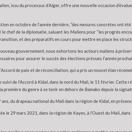
alien, issu du processus d’Alger, offre une nouvelle occasion d’évalu
stion en octobre de l’année dernière, “des mesures concrètes ont été 
é le chef de la diplomatie, saluant les Maliens pour “les progrès enc
ransition, et des préparatifs en cours pour mettre en place les struct
nouveau gouvernement, nous exhortons les acteurs maliens à préserver
aires pour assurer le succès des élections prévues l’année prochaine”
l’Accord de paix et de réconciliation, qui a pris un nouvel élan récemm
 suivi de l’Accord à Kidal, dans le nord du Mali, le 11 février. Cette ré
ait la première du genre à se tenir en dehors de Bamako depuis la signa
neuf ans, du drapeau national du Mali dans la région de Kidal, en prése
e le 29 mars 2021, dans la région de Kayes, à l’Ouest du Mali, dans l