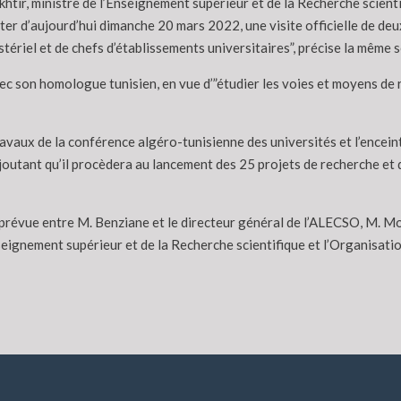
htir, ministre de l’Enseignement supérieur et de la Recherche scient
ter d’aujourd’hui dimanche 20 mars 2022, une visite officielle de deux
riel et de chefs d’établissements universitaires”, précise la même s
ec son homologue tunisien, en vue d’”étudier les voies et moyens de r
 travaux de la conférence algéro-tunisienne des universités et l’ence
joutant qu’il procèdera au lancement des 25 projets de recherche et 
st prévue entre M. Benziane et le directeur général de l’ALECSO, M. M
ignement supérieur et de la Recherche scientifique et l’Organisation a