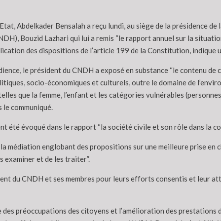
’Etat, Abdelkader Bensalah a reçu lundi, au siège de la présidence de 
H), Bouzid Lazhari qui lui a remis “le rapport annuel sur la situatio
lication des dispositions de l’article 199 de la Constitution, indiqu
udience, le président du CNDH a exposé en substance “le contenu de ce
litiques, socio-économiques et culturels, outre le domaine de l’enviro
elles que la femme, l’enfant et les catégories vulnérables (personne
s le communiqué.
nt été évoqué dans le rapport “la société civile et son rôle dans la c
a médiation englobant des propositions sur une meilleure prise en ch
 examiner et de les traiter”.
ésident du CNDH et ses membres pour leurs efforts consentis et leur a
e des préoccupations des citoyens et l’amélioration des prestations du 