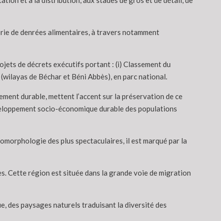
ion et à la distribution, aux stades de gros et de détail, de
gorie de denrées alimentaires, à travers notamment
jets de décrets exécutifs portant : (i) Classement du
(wilayas de Béchar et Béni Abbès), en parc national.
ement durable, mettent l’accent sur la préservation de ce
développement socio-économique durable des populations
éomorphologie des plus spectaculaires, il est marqué par la
s. Cette région est située dans la grande voie de migration
ue, des paysages naturels traduisant la diversité des