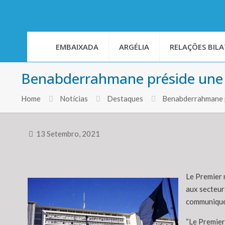
EMBAIXADA
ARGÉLIA
RELAÇÕES BILA
Benabderrahmane préside une r
Home
Notícias
Destaques
Benabderrahmane p
13 Setembro, 2021
Le Premier 
aux secteurs
communiqué 
“Le Premier