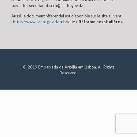
suivante : secretariat.serh@sante.gov.dz
Aussi, le document référentiel est disponible sur le site suivant
:
https://www.sante.gov.dz
rubrique «
Réforme hospitalière
».
© 2019 Embaixada da Argélia em Lisboa. All Rights
Reserved.