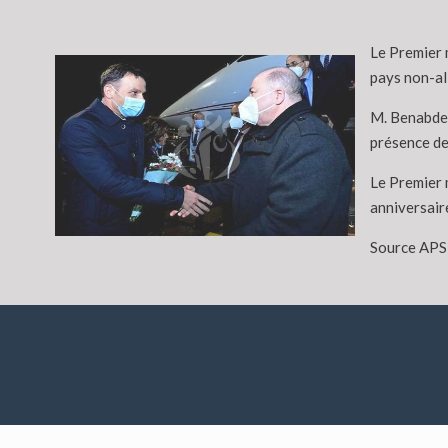
Le Premier 
pays non-al
M. Benabderr
présence de
Le Premier m
anniversair
Source APS