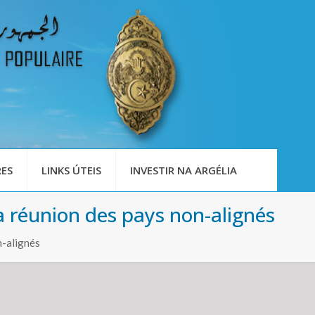
ES
LINKS ÚTEIS
INVESTIR NA ARGÉLIA
 réunion des pays non-alignés
n-alignés