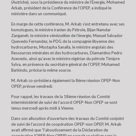
(Autriche), sous la présidence du ministre de l’Energie, Mohamed
Arkab, président de la Conférence de l’OPEP, a indiqué le
ministère dans un communiqué.
En marge de cette conférence, M. Arkab s’est entretenu avec ses
homologues, le ministre iranien du Pétrole, Bijan Namdar
Zanganeh, le ministre vénézuélien de l’énergie, Manuel Salvador
Quevedo Fernandez, le PDG de la compagnie libyenne des
hydrocarbures, Mustapha Sanalla, le ministre angolais des
Ressources minérales et des hydrocarbures, Diamantino Pedro
Azevedo, ainsi qu’avec le ministre nigérian du pétrole Timipre
Sylva, en présence du secrétaire général de l’OPEP, Mohamed
Barkindo, précise la même source.
M. Arkab co-présidera également la 8ème réunion OPEP-Non
OPEP, prévue vendredi.
Pour rappel, les travaux de la 18ème réunion du Comité
interministériel de suivi de l’accord OPEP-Non OPEP se sont
tenus mercredi après midi à Vienne.
Dans son allocution d’ouverture des travaux du Comité conjoint
de suivi de l’accord de coopération OPEP-non OPEP, M. Arkab
avait affirmé que “l’aboutissement de la Déclaration de
coopération (OPEP-Non OPEP) ne saurait se réaliser sans la