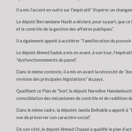
Il a mis l’accent en outre sur l’impératif “d’opérer un chang
Le député Berramdane Nazih a déclaré, pour sa part, que ce P
et le contrôle de la gestion des affaires publiques”.
Il a également appelé à accélérer “l’amélioration du pouvoir
Le député Ahmed Sadok a mis en avant, à son tour, l’impératif 
“dysfonctionnements du passé”.
Dans le même contexte, il a mis en avant la nécessité de “donn
révision des principales législations” du pays.
Qualifiant ce Plan de “bon”, le député Naredine Hamdadouche 
consolidation des mécanismes de contrôle et de reddition d
Dans le même cadre, la députée Jamila Belhabib a appelé à “la
vue de préserver son caractère social”.
De son côté, le député Ahmed Chaalal a qualifié le plan d’ac