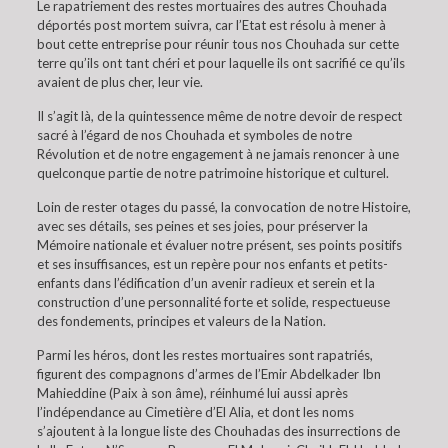
Le rapatriement des restes mortuaires des autres Chouhada
déportés post mortem suivra, car l’Etat est résolu à mener à
bout cette entreprise pour réunir tous nos Chouhada sur cette
terre qu’ils ont tant chéri et pour laquelle ils ont sacrifié ce qu’ils
avaient de plus cher, leur vie.
Il s’agit là, de la quintessence même de notre devoir de respect
sacré à l’égard de nos Chouhada et symboles de notre
Révolution et de notre engagement à ne jamais renoncer à une
quelconque partie de notre patrimoine historique et culturel.
Loin de rester otages du passé, la convocation de notre Histoire,
avec ses détails, ses peines et ses joies, pour préserver la
Mémoire nationale et évaluer notre présent, ses points positifs
et ses insuffisances, est un repère pour nos enfants et petits-
enfants dans l’édification d’un avenir radieux et serein et la
construction d’une personnalité forte et solide, respectueuse
des fondements, principes et valeurs de la Nation.
Parmi les héros, dont les restes mortuaires sont rapatriés,
figurent des compagnons d’armes de l’Emir Abdelkader Ibn
Mahieddine (Paix à son âme), réinhumé lui aussi après
l’indépendance au Cimetière d’El Alia, et dont les noms
s’ajoutent à la longue liste des Chouhadas des insurrections de