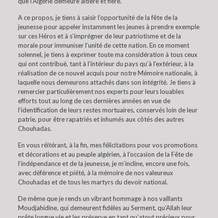
que l’Algérie demeure altière et fière.
A ce propos, je tiens à saisir l’opportunité de la fête de la
jeunesse pour appeler instamment les jeunes à prendre exemple
sur ces Héros et à s’imprégner de leur patriotisme et de la
morale pour immuniser l’unité de cette nation. En ce moment
solennel, je tiens à exprimer toute ma considération à tous ceux
qui ont contribué, tant à l’intérieur du pays qu’à l’extérieur, à la
réalisation de ce nouvel acquis pour notre Mémoire nationale, à
laquelle nous demeurons attachés dans son intégrité. Je tiens à
remercier particulièrement nos experts pour leurs louables
efforts tout au long de ces dernières années en vue de
l’identification de leurs restes mortuaires, conservés loin de leur
patrie, pour être rapatriés et inhumés aux côtés des autres
Chouhadas.
En vous réitérant, à la fin, mes félicitations pour vos promotions
et décorations et au peuple algérien, à l’occasion de la Fête de
l’indépendance et de la jeunesse, je m’incline, encore une fois,
avec déférence et piété, à la mémoire de nos valeureux
Chouhadas et de tous les martyrs du devoir national.
De même que je rends un vibrant hommage à nos vaillants
Moudjahidine, qui demeurent fidèles au Serment, qu’Allah leur
prête longue vie et les préserve en tant qu’atout précieux pour