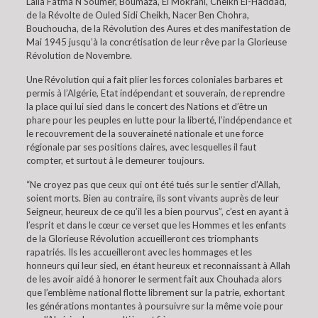
Lalla Fatma N’Soumer, Boumaza, El Mokrani, Cheikh El-Haddad,
de la Révolte de Ouled Sidi Cheikh, Nacer Ben Chohra,
Bouchoucha, de la Révolution des Aures et des manifestation de
Mai 1945 jusqu’à la concrétisation de leur rêve par la Glorieuse
Révolution de Novembre.
Une Révolution qui a fait plier les forces coloniales barbares et
permis à l’Algérie, Etat indépendant et souverain, de reprendre
la place qui lui sied dans le concert des Nations et d’être un
phare pour les peuples en lutte pour la liberté, l’indépendance et
le recouvrement de la souveraineté nationale et une force
régionale par ses positions claires, avec lesquelles il faut
compter, et surtout à le demeurer toujours.
“Ne croyez pas que ceux qui ont été tués sur le sentier d’Allah,
soient morts. Bien au contraire, ils sont vivants auprès de leur
Seigneur, heureux de ce qu’il les a bien pourvus”, c’est en ayant à
l’esprit et dans le cœur ce verset que les Hommes et les enfants
de la Glorieuse Révolution accueilleront ces triomphants
rapatriés. Ils les accueilleront avec les hommages et les
honneurs qui leur sied, en étant heureux et reconnaissant à Allah
de les avoir aidé à honorer le serment fait aux Chouhada alors
que l’emblème national flotte librement sur la patrie, exhortant
les générations montantes à poursuivre sur la même voie pour