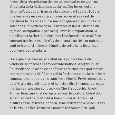
faveur de la récupération des restes mortuaires de glorieux
Chouhada de la Résistance populaires. Ces héros, qui ont
affronté l’occupation française brutale entre 1838 et 1865 et
que l’ennemi sauvage a décapité en représailles avant de
transférer leurs crânes outre-mer afin que leurs sépultures ne
soient pas un symbole de la Résistance et une illustration du
rejet de l’occupation. Il pensait qu’avec leur expatriation, la
bataille pour la liberté, la dignité et l’indépendance serait finie,
ignorant que leurs esprits n’avaient jamais quitté leur patrie, et
sont présents ici même en témoins de cette halte historique
pour leurs petits-enfants.
Dans quelques heures, en début de la journée bénie du
vendredi, se posera à l’aéroport international d’Alger Houari
Boumedienne un avion de nos Forces aérienne transportant les
restes mortuaires de 24 chefs de la Résistance populaire et leurs
compagnons de toutes les contrées d’Algérie. Privés depuis plus
de 170 ans du droit naturel et humain d’être inhumés, les restes
mortuaires rapatriés sont ceux de Cherif Boubeghla, Cheikh
Ahmed Bouziane, chef de l’insurrection de Zaatcha, Cherif Bou
Amar Ben Kedida, Si Mokhtar Ben Kouider Al-Titraoui et
d’autres de leurs frères, dont un jeune résistant d’à peine 18 ans
de la tribu de Beni Menasser, nommé Mohamed Ben Hadj.