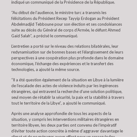
indiqué un communiqué de la Présidence de la République.
“Au début de l’audience, le ministre turc a transmis les
félicitations du Président Recep Tayyip Erdogan au Président
Abdelmadjid Tebboune pour son élection et ses condoléances
suite au décès du Général de corps d’Armée, le défunt Ahmed
Gaïd Salah”, a précisé le communiqué.
L’entretien a porté sur le niveau des relations bilatérales, leur
redynamisation sur de bonnes bases et l’élargissement de leurs
perspectives à une coopération plus profonde dans le domaine
économique, l’échange des expériences et le transfert des
technologies, a ajouté la même source.
“Il a été question également de la situation en Libye à la lumière
de l’escalade des actes de violence induits par les ingérences
étrangères, qui entravent la recherche d’une solution politique,
seul moyen de rétablir la sécurité, la paix et la stabilité à travers
tout le territoire de la Libye”, a ajouté le communiqué.
Après une analyse approfondie de tous les aspects de la
situation, y compris les interventions militaires étrangères en
territoire libyen, les deux parties ont convenu de l’impératif
d’éviter toute action concrète à même d’aggraver davantage le
climat et de ne ménager aucun effort pour un cessez-le-feu,