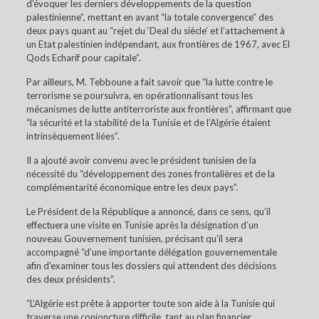
d’évoquer les derniers développements de la question
palestinienne”, mettant en avant “la totale convergence” des
deux pays quant au “rejet du ‘Deal du siècle’ et l’attachement à
un Etat palestinien indépendant, aux frontières de 1967, avec El
Qods Echarif pour capitale”.
Par ailleurs, M. Tebboune a fait savoir que “la lutte contre le
terrorisme se poursuivra, en opérationnalisant tous les
mécanismes de lutte antiterroriste aux frontières”, affirmant que
“la sécurité et la stabilité de la Tunisie et de l’Algérie étaient
intrinsèquement liées”.
Il a ajouté avoir convenu avec le président tunisien de la
nécessité du “développement des zones frontalières et de la
complémentarité économique entre les deux pays”.
Le Président de la République a annoncé, dans ce sens, qu’il
effectuera une visite en Tunisie après la désignation d’un
nouveau Gouvernement tunisien, précisant qu’il sera
accompagné “d’une importante délégation gouvernementale
afin d’examiner tous les dossiers qui attendent des décisions
des deux présidents”.
“L’Algérie est prête à apporter toute son aide à la Tunisie qui
traverse une conjoncture difficile, tant au plan financier