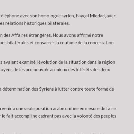
r téléphone avec son homologue syrien, Fayçal Miqdad, avec
es relations historiques bilatérales.
rien des Affaires étrangères. Nous avons affirmé notre
ques bilatérales et consacrer la coutume de la concertation
 avaient examiné l’évolution de la situation dans la région
s moyens de les promouvoir au mieux des intérêts des deux
“la détermination des Syriens à lutter contre toute forme de
arvenir à une seule position arabe unifiée en mesure de faire
 le fait accompli ne cadrant pas avec la volonté des peuples