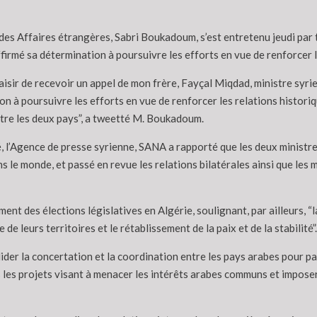
 des Affaires étrangères, Sabri Boukadoum, s’est entretenu jeudi pa
affirmé sa détermination à poursuivre les efforts en vue de renforcer l
plaisir de recevoir un appel de mon frère, Fayçal Miqdad, ministre sy
n à poursuivre les efforts en vue de renforcer les relations histori
ntre les deux pays”, a tweetté M. Boukadoum.
, l’Agence de presse syrienne, SANA a rapporté que les deux ministres
s le monde, et passé en revue les relations bilatérales ainsi que le
ment des élections législatives en Algérie, soulignant, par ailleurs, 
de leurs territoires et le rétablissement de la paix et de la stabilité”.
lider la concertation et la coordination entre les pays arabes pour p
 les projets visant à menacer les intérêts arabes communs et imposer