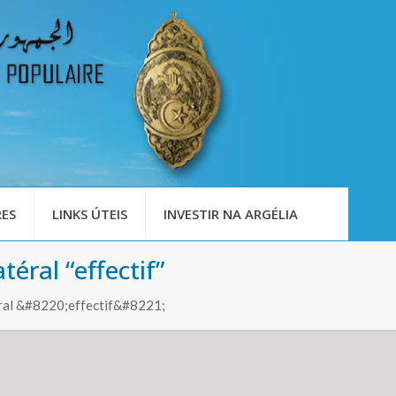
ES
LINKS ÚTEIS
INVESTIR NA ARGÉLIA
téral “effectif”
éral &#8220;effectif&#8221;