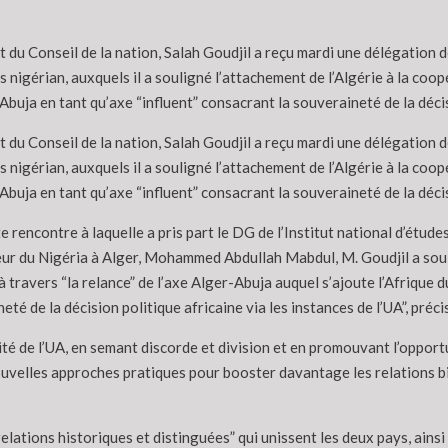
 du Conseil de la nation, Salah Goudjil a reçu mardi une délégation de
 nigérian, auxquels il a souligné l’attachement de l’Algérie à la coop
Abuja en tant qu’axe “influent” consacrant la souveraineté de la décis
 du Conseil de la nation, Salah Goudjil a reçu mardi une délégation de
 nigérian, auxquels il a souligné l’attachement de l’Algérie à la coop
Abuja en tant qu’axe “influent” consacrant la souveraineté de la décis
e rencontre à laquelle a pris part le DG de l’Institut national d’étu
ur du Nigéria à Alger, Mohammed Abdullah Mabdul, M. Goudjil a soul
à travers “la relance” de l’axe Alger-Abuja auquel s’ajoute l’Afrique d
neté de la décision politique africaine via les instances de l’UA”, pré
ité de l’UA, en semant discorde et division et en promouvant l’opportun
uvelles approches pratiques pour booster davantage les relations bil
relations historiques et distinguées” qui unissent les deux pays, ain