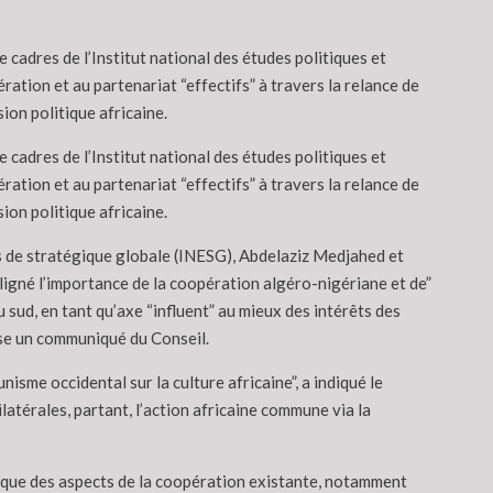
 cadres de l’Institut national des études politiques et
ération et au partenariat “effectifs” à travers la relance de
ion politique africaine.
 cadres de l’Institut national des études politiques et
ération et au partenariat “effectifs” à travers la relance de
ion politique africaine.
des de stratégique globale (INESG), Abdelaziz Medjahed et
igné l’importance de la coopération algéro-nigériane et de”
u sud, en tant qu’axe “influent” au mieux des intérêts des
cise un communiqué du Conseil.
isme occidental sur la culture africaine”, a indiqué le
atérales, partant, l’action africaine commune via la
si que des aspects de la coopération existante, notamment