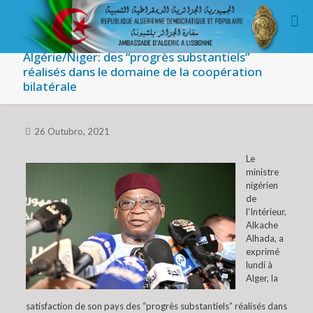
Algérie/Niger: des “progrès substantiels”
réalisés dans le domaine de la coopération
bilatérale
26 Outubro, 2021
Le
ministre
nigérien
de
l’Intérieur,
Alkache
Alhada, a
exprimé
lundi à
Alger, la
satisfaction de son pays des “progrès substantiels” réalisés dans