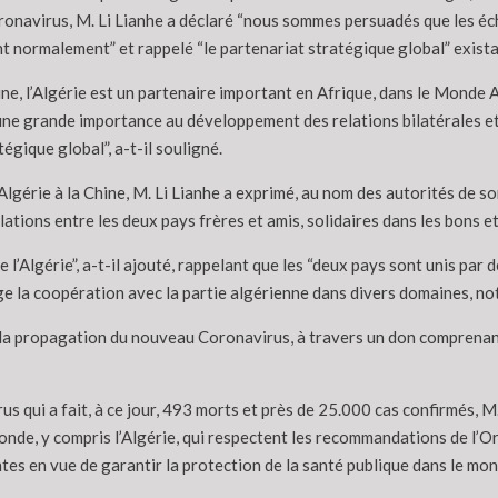
onavirus, M. Li Lianhe a déclaré “nous sommes persuadés que les é
 normalement” et rappelé “le partenariat stratégique global” existant
ne, l’Algérie est un partenaire important en Afrique, dans le Monde 
ne grande importance au développement des relations bilatérales et
gique global”, a-t-il souligné.
gérie à la Chine, M. Li Lianhe a exprimé, au nom des autorités de so
elations entre les deux pays frères et amis, solidaires dans les bons et
 l’Algérie”, a-t-il ajouté, rappelant que les “deux pays sont unis par d
ge la coopération avec la partie algérienne dans divers domaines, 
 à la propagation du nouveau Coronavirus, à travers un don comprena
s qui a fait, à ce jour, 493 morts et près de 25.000 cas confirmés, M
onde, y compris l’Algérie, qui respectent les recommandations de l’O
es en vue de garantir la protection de la santé publique dans le mon