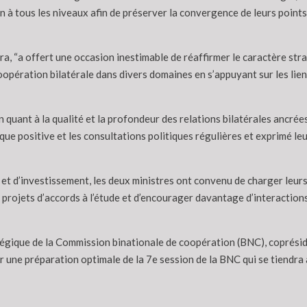
n à tous les niveaux afin de préserver la convergence de leurs points 
a, “a offert une occasion inestimable de réaffirmer le caractère str
pération bilatérale dans divers domaines en s’appuyant sur les liens 
n quant à la qualité et la profondeur des relations bilatérales ancré
amique positive et les consultations politiques régulières et exprimé 
s et d’investissement, les deux ministres ont convenu de charger leur
projets d’accords à l’étude et d’encourager davantage d’interactions 
atégique de la Commission binationale de coopération (BNC), coprésid
une préparation optimale de la 7e session de la BNC qui se tiendra 