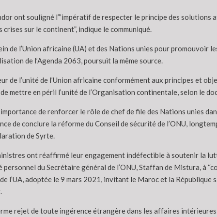
r ont souligné l”’impératif de respecter le principe des solutions a
es crises sur le continent”, indique le communiqué.
sein de l’Union africaine (UA) et des Nations unies pour promouvoir l
lisation de l’Agenda 2063, poursuit la même source.
 de l’unité de l’Union africaine conformément aux principes et object
 de mettre en péril l’unité de l’Organisation continentale, selon le d
’importance de renforcer le rôle de chef de file des Nations unies da
nce de conclure la réforme du Conseil de sécurité de l’ONU, longtemps
laration de Syrte.
nistres ont réaffirmé leur engagement indéfectible à soutenir la lutt
é personnel du Secrétaire général de l’ONU, Staffan de Mistura, à “c
 de l’UA, adoptée le 9 mars 2021, invitant le Maroc et la République
.
ferme rejet de toute ingérence étrangère dans les affaires intérieures