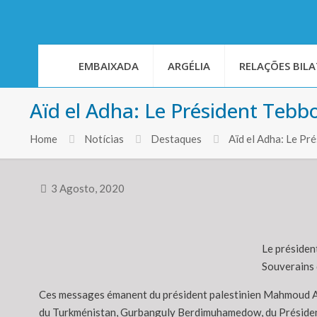
EMBAIXADA
ARGÉLIA
RELAÇÕES BILA
Aïd el Adha: Le Président Tebb
Home
Notícias
Destaques
Aïd el Adha: Le Pr
3 Agosto, 2020
Le présiden
Souverains 
Ces messages émanent du président palestinien Mahmoud Abba
du Turkménistan, Gurbanguly Berdimuhamedow, du Président 