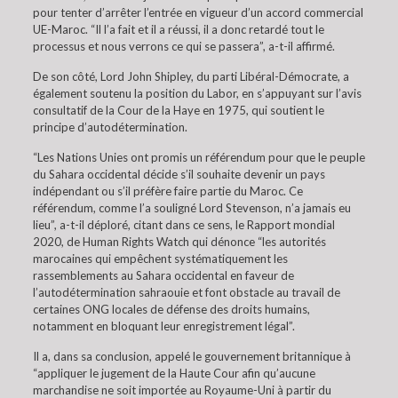
pour tenter d’arrêter l’entrée en vigueur d’un accord commercial
UE-Maroc. “Il l’a fait et il a réussi, il a donc retardé tout le
processus et nous verrons ce qui se passera”, a-t-il affirmé.
De son côté, Lord John Shipley, du parti Libéral-Démocrate, a
également soutenu la position du Labor, en s’appuyant sur l’avis
consultatif de la Cour de la Haye en 1975, qui soutient le
principe d’autodétermination.
“Les Nations Unies ont promis un référendum pour que le peuple
du Sahara occidental décide s’il souhaite devenir un pays
indépendant ou s’il préfère faire partie du Maroc. Ce
référendum, comme l’a souligné Lord Stevenson, n’a jamais eu
lieu”, a-t-il déploré, citant dans ce sens, le Rapport mondial
2020, de Human Rights Watch qui dénonce “les autorités
marocaines qui empêchent systématiquement les
rassemblements au Sahara occidental en faveur de
l’autodétermination sahraouie et font obstacle au travail de
certaines ONG locales de défense des droits humains,
notamment en bloquant leur enregistrement légal”.
Il a, dans sa conclusion, appelé le gouvernement britannique à
“appliquer le jugement de la Haute Cour afin qu’aucune
marchandise ne soit importée au Royaume-Uni à partir du