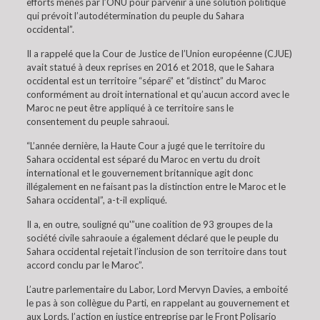
efforts menés par l’ONU pour parvenir à une solution politique
qui prévoit l’autodétermination du peuple du Sahara
occidental”.
Il a rappelé que la Cour de Justice de l’Union européenne (CJUE)
avait statué à deux reprises en 2016 et 2018, que le Sahara
occidental est un territoire “séparé” et “distinct” du Maroc
conformément au droit international et qu’aucun accord avec le
Maroc ne peut être appliqué à ce territoire sans le
consentement du peuple sahraoui.
“L’année dernière, la Haute Cour a jugé que le territoire du
Sahara occidental est séparé du Maroc en vertu du droit
international et le gouvernement britannique agit donc
illégalement en ne faisant pas la distinction entre le Maroc et le
Sahara occidental”, a-t-il expliqué.
Il a, en outre, souligné qu'”une coalition de 93 groupes de la
société civile sahraouie a également déclaré que le peuple du
Sahara occidental rejetait l’inclusion de son territoire dans tout
accord conclu par le Maroc”.
L’autre parlementaire du Labor, Lord Mervyn Davies, a emboité
le pas à son collègue du Parti, en rappelant au gouvernement et
aux Lords, l’action en justice entreprise par le Front Polisario