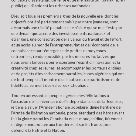
concepts d’assistanat, de rente et de mentalité du “baylak” (bien
public) qui dilapident les richesses nationales.
Dieu soit loué, les premiers signes de la nouvelle ère, dont les
objectifs ont été parfaitement saisis par notre jeunesse, sont
désormais une réalité palpable, une réalité qui se manifeste par
une dynamique accrue des investissements nationaux et
étrangers, une consécration de la valeur du travail et de l’effort,
et un accès au monde l’entrepreneuriat et de l’économie de la
connaissance par l’émergence de petites et moyennes
entreprises, rendue possible par les mesures incitatives que
nous avons lancées pour encourager l’esprit d’innovation et la
créativité chez les jeunes, et accompagner les porteurs d’idées
et de projets d’investissement parmi les jeunes algériens qui ont
de tout temps fait montre d’un haut sens de patriotisme et de
fidélité au serment des valeureux Chouhada.
Tout en adressant au peuple algérien mes félicitations à
l’occasion de l’anniversaire de l’Indépendance et de la Jeunesse,
je tiens à saluer l’Armée nationale populaire, digne héritière de
l’Armée de libération nationale, porte-étendard des héros ayant
fait la gloire parmi les Chouhada et les moudjahidine, fièrement
et dignement postée aux frontières et sur les fronts, pour
défendre la Patrie et la Nation.