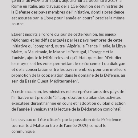
général du MDN a pris part, aujourd’hui 12 décembre 2019, à
Rome en Italie, aux travaux de la 15e Réunion des ministres de
la Défense des pays membres de l’Initiative, dont la présidence
est assurée par la Libye pour l’année en cours”, précise la même
source.
Etaient inscrits à l’ordre du jour de cette réunion, les enjeux
régionaux et les défis partagés par les pays membres de cette
Initiative qui comprend, outre l’Algérie, la France, l’Italie, la Libye,
Malte, la Mauritanie, le Maroc, le Portugal, l’Espagne et la
Tunisie”, ajoute le MDN, relevant qu’il était question “d’étudier
les moyens et les voies permettant le renforcement du dialogue
et de la concertation entre les pays membres pour une meilleure
promotion de la coopération dans le domaine de la Défense, au
sein du Bassin Ouest-Méditerranéen”.
A cette occasion, les ministres et les représentants des pays de
l’Initiative ont procédé “à l’approbation du bilan des activités
exécutées durant l’année en cours et l’adoption du plan d’action
de l’année à venir,avant la lecture de la Déclaration conjointe”.
Les travaux ont été clôturés par la passation de la Présidence
tournante à Malte au titre de l’année 2020, conclut le
communiqué.