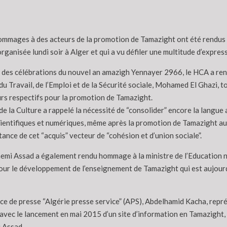
ommages à des acteurs de la promotion de Tamazight ont été rendus 
ganisée lundi soir à Alger et qui a vu défiler une multitude d’express
n des célébrations du nouvel an amazigh Yennayer 2966, le HCA a re
du Travail, de l’Emploi et de la Sécurité sociale, Mohamed El Ghazi, 
urs respectifs pour la promotion de Tamazight.
de la Culture a rappelé la nécessité de “consolider” encore la langue
ientifiques et numériques, même après la promotion de Tamazight au st
tance de cet “acquis” vecteur de “cohésion et d’union sociale”.
achemi Assad a également rendu hommage à la ministre de l’Education 
our le développement de l’enseignement de Tamazight qui est aujourd
e de presse “Algérie presse service” (APS), Abdelhamid Kacha, représ
avec le lancement en mai 2015 d’un site d’information en Tamazight,
 Assad.