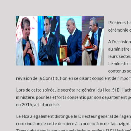
Plusieurs h
cérémonie or
A l’occasio
au ministre 
leurs secte
Le ministre 
contenus sc
révision de la Constitution en se disant conscient de l’impor
Lors de cette soirée, le secrétaire général du Hca, Si El H
ministère, pour les efforts consentis par son département p
en 2016, a-t-il précisé.
Le Hca a également distingué le Directeur général de l’agenc
contribution de cette dernière à la promotion de Tamazight 
Tamazight dans le paysage médiatique, estime Si El Hachemi