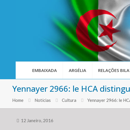
EMBAIXADA
ARGÉLIA
RELAÇÕES BILA
Yennayer 2966: le HCA distingu
Home
Notícias
Cultura
Yennayer 2966: le HCA
12 Janeiro, 2016