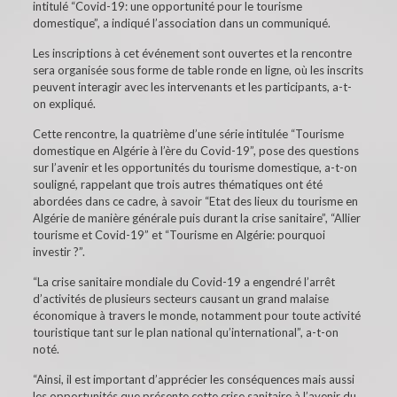
intitulé “Covid-19: une opportunité pour le tourisme
domestique”, a indiqué l’association dans un communiqué.
Les inscriptions à cet événement sont ouvertes et la rencontre
sera organisée sous forme de table ronde en ligne, où les inscrits
peuvent interagir avec les intervenants et les participants, a-t-
on expliqué.
Cette rencontre, la quatrième d’une série intitulée “Tourisme
domestique en Algérie à l’ère du Covid-19”, pose des questions
sur l’avenir et les opportunités du tourisme domestique, a-t-on
souligné, rappelant que trois autres thématiques ont été
abordées dans ce cadre, à savoir “Etat des lieux du tourisme en
Algérie de manière générale puis durant la crise sanitaire”, “Allier
tourisme et Covid-19” et “Tourisme en Algérie: pourquoi
investir ?”.
“La crise sanitaire mondiale du Covid-19 a engendré l’arrêt
d’activités de plusieurs secteurs causant un grand malaise
économique à travers le monde, notamment pour toute activité
touristique tant sur le plan national qu’international”, a-t-on
noté.
“Ainsi, il est important d’apprécier les conséquences mais aussi
les opportunités que présente cette crise sanitaire à l’avenir du