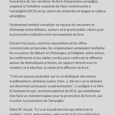
l’ouverture du 1er carrefour du livre d’expression amazighe,
organisé à l’initiative conjointe du Haut commissariat à
l’amazighité (HCA) et du centre de recherche en langue et culture
amazighes.
L’évènement entend constituer un espace de rencontre et
d’échange entre éditeurs, auteurs et le grand public, réunis pour
la promotion collective et le rayonnement du livre.
Durant trois jours, outre les expositions et les offres
commerciales proposées, les organisateurs entendent multiplier
les occasions de débats et d’échanges, privilégiant, entre autres,
les conférences et les tables rondes pour renforcer la réflexion
autour de thématiques précises, en rapport directe avec la
création, la traduction, la vente et la diffusion du livre.
“C’est un espace particulier qui va se distinguer des autres
manifestations similaires (salon, foire…), dès lors où la décision
est désormais prise pour sa pérennisation”, a souligné à ce titre
El Hachemi Assad, secrétaire général du HCA, qui ambitionne
d’en faire un moment majeur pour la promotion du livre et, par
ricochet, la promotion de Tamazight.
Selon M. Assad, “il y’a un travail énorme qui attend en la
matière”, citant, entre autres, celui ayant trait à la publication