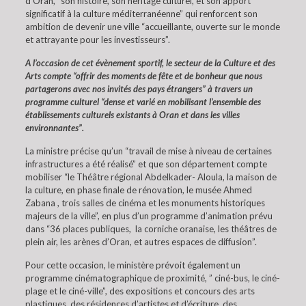
d’Oran, “son histoire, son héritage culturel, et son apport
significatif à la culture méditerranéenne” qui renforcent son
ambition de devenir une ville “accueillante, ouverte sur le monde
et attrayante pour les investisseurs”.
A l’occasion de cet évènement sportif, le secteur de la Culture et des
Arts compte “offrir des moments de fête et de bonheur que nous
partagerons avec nos invités des pays étrangers” à travers un
programme culturel “dense et varié en mobilisant l’ensemble des
établissements culturels existants à Oran et dans les villes
environnantes”.
La ministre précise qu’un “travail de mise à niveau de certaines
infrastructures a été réalisé” et que son département compte
mobiliser “le Théâtre régional Abdelkader- Aloula, la maison de
la culture, en phase finale de rénovation, le musée Ahmed
Zabana , trois salles de cinéma et les monuments historiques
majeurs de la ville”, en plus d’un programme d’animation prévu
dans “36 places publiques, la corniche oranaise, les théâtres de
plein air, les arènes d’Oran, et autres espaces de diffusion”.
Pour cette occasion, le ministère prévoit également un
programme cinématographique de proximité, ” ciné-bus, le ciné-
plage et le ciné-ville”, des expositions et concours des arts
plastiques, des résidences d’artistes et d’écriture, des