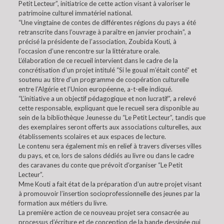
Petit Lecteur”, initiatrice de cette action visant à valoriser le
patrimoine culturel immatériel national.
“Une vingtaine de contes de différentes régions du pays a été
retranscrite dans l’ouvrage à paraître en janvier prochain”, a
précisé la présidente de l’association, Zoubida Kouti, à
l’occasion d’une rencontre sur la littérature orale.
L’élaboration de ce recueil intervient dans le cadre de la
concrétisation d’un projet intitulé “Si le goual m’était conté” et
soutenu au titre d’un programme de coopération culturelle
entre l’Algérie et l’Union européenne, a-t-elle indiqué.
“L’initiative a un objectif pédagogique et non lucratif”, a relevé
cette responsable, expliquant que le recueil sera disponible au
sein de la bibliothèque Jeunesse du “Le Petit Lecteur”, tandis que
des exemplaires seront offerts aux associations culturelles, aux
établissements scolaires et aux espaces de lecture.
Le contenu sera également mis en relief à travers diverses villes
du pays, et ce, lors de salons dédiés au livre ou dans le cadre
des caravanes du conte que prévoit d’organiser “Le Petit
Lecteur”.
Mme Kouti a fait état de la préparation d’un autre projet visant
à promouvoir l’insertion socioprofessionnelle des jeunes par la
formation aux métiers du livre.
La première action de ce nouveau projet sera consacrée au
processus d’écriture et de conception de la bande dessinée qui