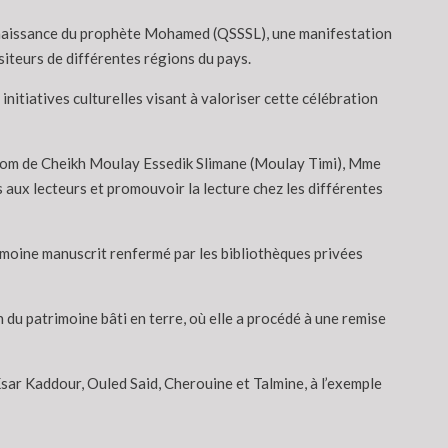
la naissance du prophète Mohamed (QSSSL), une manifestation
isiteurs de différentes régions du pays.
initiatives culturelles visant à valoriser cette célébration
e nom de Cheikh Moulay Essedik Slimane (Moulay Timi), Mme
 aux lecteurs et promouvoir la lecture chez les différentes
trimoine manuscrit renfermé par les bibliothèques privées
n du patrimoine bâti en terre, où elle a procédé à une remise
Ksar Kaddour, Ouled Said, Cherouine et Talmine, à l’exemple