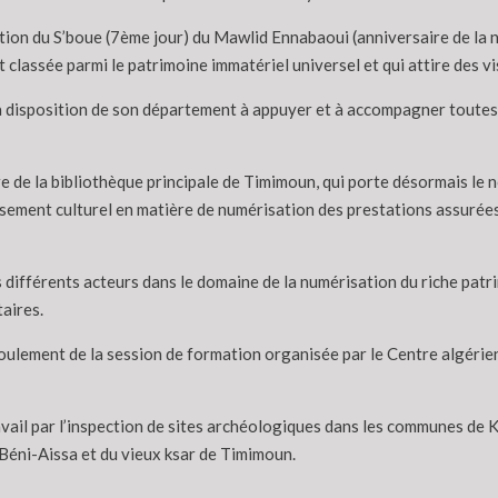
ration du S’boue (7ème jour) du Mawlid Ennabaoui (anniversaire de 
st classée parmi le patrimoine immatériel universel et qui attire des v
e la disposition de son département à appuyer et à accompagner toutes 
ure de la bibliothèque principale de Timimoun, qui porte désormais l
ssement culturel en matière de numérisation des prestations assurées
 des différents acteurs dans le domaine de la numérisation du riche pa
aires.
éroulement de la session de formation organisée par le Centre algérie
travail par l’inspection de sites archéologiques dans les communes de 
 Béni-Aissa et du vieux ksar de Timimoun.