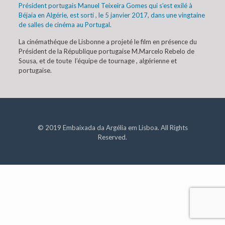
Président portugais Manuel Teixeira Gomes qui s’est exilé à
Béjaia en Algérie, est sorti , le 5 janvier 2017, dans une vingtaine
de salles de cinéma au Portugal.
La cinémathéque de Lisbonne a projeté le film en présence du
Président de la République portugaise M.Marcelo Rebelo de
Sousa, et de toute l’équipe de tournage , algérienne et
portugaise.
© 2019 Embaixada da Argélia em Lisboa. All Rights
Reserved.