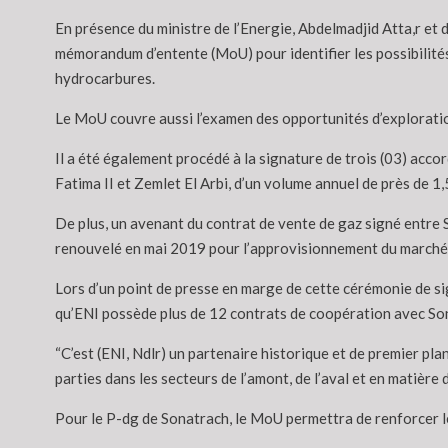
En présence du ministre de l’Energie, Abdelmadjid Atta,r et
mémorandum d’entente (MoU) pour identifier les possibilités 
hydrocarbures.
Le MoU couvre aussi l’examen des opportunités d’exploration
Il a été également procédé à la signature de trois (03) acco
Fatima II et Zemlet El Arbi, d’un volume annuel de près de 1,
De plus, un avenant du contrat de vente de gaz signé entre 
renouvelé en mai 2019 pour l’approvisionnement du marché i
Lors d’un point de presse en marge de cette cérémonie de sig
qu’ENI possède plus de 12 contrats de coopération avec Sona
“C’est (ENI, Ndlr) un partenaire historique et de premier plan
parties dans les secteurs de l’amont, de l’aval et en matièr
Pour le P-dg de Sonatrach, le MoU permettra de renforcer les