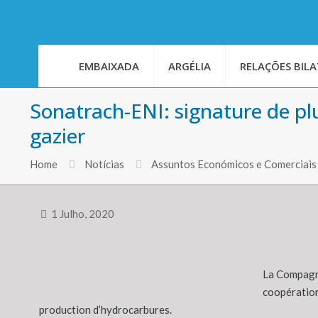
EMBAIXADA
ARGÉLIA
RELAÇÕES BILA
Sonatrach-ENI: signature de pl
gazier
Home
Notícias
Assuntos Económicos e Comerciais
1 Julho, 2020
La Compagni
coopération
production d’hydrocarbures.