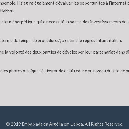
emble. Il s’agira également d’évaluer les opportunités à l’internatio
 Hakkar.
ecteur énergétique qui a nécessité la baisse des investissements de l
terme de temps, de procédures”, a estimé le représentant italien.
 la volonté des deux parties de développer leur partenariat dans div
ales photovoltaïques à l’instar de celui réalisé au niveau du site d
© 2019 Embaixada da Argélia em Lisboa. All Rights Reserved.