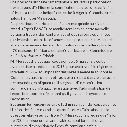
une présence africaine remarquable à travers la participation
des maisons d’édition et la contribution d’auteurs et écrivains
africains au salon, a indiqué dimanche à Alger le Commissaire du
salon, Hamidou Messaoudi.
“La participation africaine qui était remarquable au niveau du
stand +Esprit PANAF+ se manifestera lors de cette nouvelle
édition à travers des conférences et des rencontres animées
par les invités outre la présence d’une production intellectuelle
africaine au niveau des stands du salon qui accueillera plus de
520 maisons d’édition cette année”, a déclaré le Commissaire
du SILA au forum d’Echâab.
M. Messaoudi a évoqué l’exclusion de 25 maisons d’édition
ayant assisté à l’édition de 2016, pour avoir violé le règlement
intérieur du SILA en exposant des livres à même le sol dont le
Coran, mais aussi pour avoir accusé un retard dans le transport
des invendus, expliquant qu’il s’agissait d’une opération
commerciale qui n’a aucune relation avec l’administration de
l’exposition tout en démentant qu’il y avait un boycott de
l’exposition.
Evoquant les rencontres entre l’administration de l’exposition et
l’Union des éditeurs arabes quant à cette affaire ainsi que la
question relative au contrôle, M. Messaoudi a précisé que “la loi
de 2003 en vigueur est applicable surtout lorsqu’il s’agit
d’interdire d’exposition de livres faisant l’apologie du