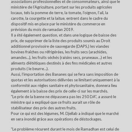
associations professionnelles et de consommateurs, ainsi que le
ministère de l’Agriculture, portant sur les produits agricoles
locaux, tels la pomme de terre, la tomate, l’oignon, l’ail, la
carotte, la courgette et la laitue, entrent dans le cadre du
dispositif mis en place par le ministère du commerce en
prévision du mois de ramadan 2019.
Il a été également question, et dans une logique de baisse des
prix, de supprimer de la liste des produits soumis au Droit
additionnel provisoire de sauvegarde (DAPS,) les viandes
bovines fraîches ou réfrigérées, les fruits secs (arachides,
amandes…), les fruits séchés (raisins secs, pruneaux…) et les
aliments diététiques destinés à des fins médicales et autres
produits ( le beurre…).
Aussi, l’importation des Bananes qui se fera sans imposition de
quotas et les autorisations délivrées se limitant uniquement à la
conformité aux règles sanitaire et phytosanitaire, donnera lieu
également à la baisse des prix de celle-ci sur les marchés.
“Le prix de la banne ne dépassera pas les 250 DA”, a assuré le
ministre qui a expliqué que ce fruits aurait un rôle de
stabilisateur des prix des autres fruits.
Pour ce qui est des légumes, M. Djellab a indiqué que le marché
en sera inondé grâce aux opérations de déstockages.
“Le problème récurent durant le mois de Ramadhan est celui de