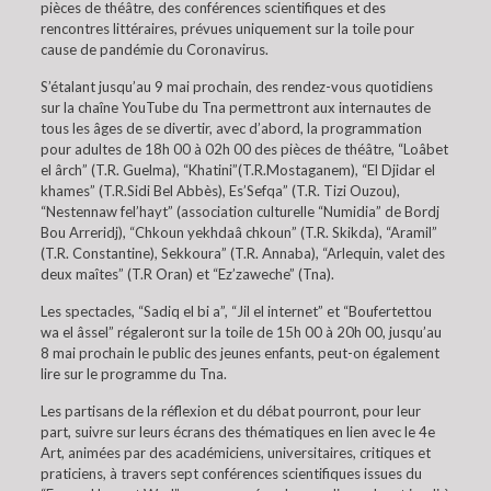
pièces de théâtre, des conférences scientifiques et des
rencontres littéraires, prévues uniquement sur la toile pour
cause de pandémie du Coronavirus.
S’étalant jusqu’au 9 mai prochain, des rendez-vous quotidiens
sur la chaîne YouTube du Tna permettront aux internautes de
tous les âges de se divertir, avec d’abord, la programmation
pour adultes de 18h 00 à 02h 00 des pièces de théâtre, “Loâbet
el ârch” (T.R. Guelma), “Khatini”(T.R.Mostaganem), “El Djidar el
khames” (T.R.Sidi Bel Abbès), Es’Sefqa” (T.R. Tizi Ouzou),
“Nestennaw fel’hayt” (association culturelle “Numidia” de Bordj
Bou Arreridj), “Chkoun yekhdaâ chkoun” (T.R. Skikda), “Aramil”
(T.R. Constantine), Sekkoura” (T.R. Annaba), “Arlequin, valet des
deux maîtes” (T.R Oran) et “Ez’zaweche” (Tna).
Les spectacles, “Sadiq el bi a”, “Jil el internet” et “Boufertettou
wa el âssel” régaleront sur la toile de 15h 00 à 20h 00, jusqu’au
8 mai prochain le public des jeunes enfants, peut-on également
lire sur le programme du Tna.
Les partisans de la réflexion et du débat pourront, pour leur
part, suivre sur leurs écrans des thématiques en lien avec le 4e
Art, animées par des académiciens, universitaires, critiques et
praticiens, à travers sept conférences scientifiques issues du