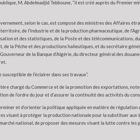
 République, M. Abdelmadjid Tebboune, “il est créé auprès du Premier m
ouvernement, selon le cas, est composé des ministres des Affaires étr
 territoire, de l’Industrie et de la production pharmaceutique, de l’Ag
risation et des statistiques, de la Poste et des télécommunications, 
t, de la Pêche et des productions halieutiques, et du secrétaire géné
Gouverneur de la Banque d’Algérie, du directeur général des douanes
ret.
susceptible de l’éclairer dans ses travaux”.
istère chargé du Commerce et de la promotion des exportations, note 
ion de l’ordre du jour et d’assurer la continuité des activités du conse
terminer et d’orienter la politique appliquée en matière de régulatio
res visant à protéger la production nationale pour la substituer aux
marché national, de proposer des mesures visant la lutte contre les pr