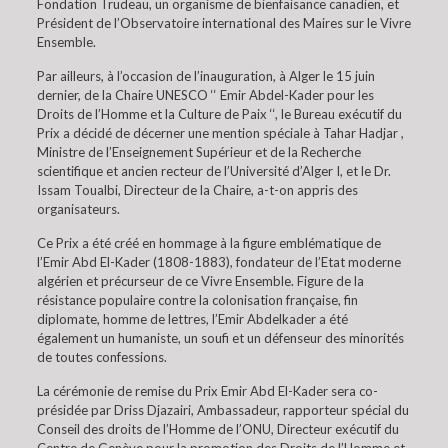
Fondation Trudeau, un organisme de bienfaisance canadien, et
Président de l’Observatoire international des Maires sur le Vivre
Ensemble.
Par ailleurs, à l’occasion de l’inauguration, à Alger le 15 juin
dernier, de la Chaire UNESCO ‘‘ Emir Abdel-Kader pour les
Droits de l’Homme et la Culture de Paix ‘‘, le Bureau exécutif du
Prix a décidé de décerner une mention spéciale à Tahar Hadjar ,
Ministre de l’Enseignement Supérieur et de la Recherche
scientifique et ancien recteur de l’Université d’Alger I, et le Dr.
Issam Toualbi, Directeur de la Chaire, a-t-on appris des
organisateurs.
Ce Prix a été créé en hommage à la figure emblématique de
l’Emir Abd El-Kader (1808-1883), fondateur de l’Etat moderne
algérien et précurseur de ce Vivre Ensemble. Figure de la
résistance populaire contre la colonisation française, fin
diplomate, homme de lettres, l’Emir Abdelkader a été
également un humaniste, un soufi et un défenseur des minorités
de toutes confessions.
La cérémonie de remise du Prix Emir Abd El-Kader sera co-
présidée par Driss Djazairi, Ambassadeur, rapporteur spécial du
Conseil des droits de l’Homme de l’ONU, Directeur exécutif du