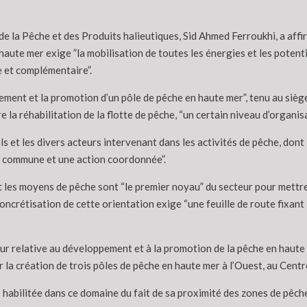
de la Pêche et des Produits halieutiques, Sid Ahmed Ferroukhi, a aff
haute mer exige ”la mobilisation de toutes les énergies et les potent
 et complémentaire”.
ment et la promotion d’un pôle de pêche en haute mer”, tenu au siège 
e la réhabilitation de la flotte de pêche, “un certain niveau d’organis
ls et les divers acteurs intervenant dans les activités de pêche, don
on commune et une action coordonnée”.
et les moyens de pêche sont “le premier noyau” du secteur pour mett
ncrétisation de cette orientation exige “une feuille de route fixant 
eur relative au développement et à la promotion de la pêche en haute 
 la création de trois pôles de pêche en haute mer à l’Ouest, au Centre
us habilitée dans ce domaine du fait de sa proximité des zones de pêch