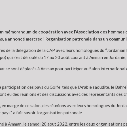
un mémorandum de coopération avec l’Association des hommes d’a
ns, a annoncé mercredi l’organisation patronale dans un communi
s de la délégation de la CAP avec leurs homologues du “Jordanian B
o) qui s’est déroulé du 17 au 20 août courant à Amman en Jordanie, a
t se sont déplacés à Amman pour participer au Salon international de
la participation des pays du Golfe, tels que l’Arabie saoudite, le Bahr
 et ont eu des réunions et des discussions avec des représentants d
 en marge de ce salon, des réunions avec leurs homologues du Jorda
ays”, a fait savoir l’organisation patronale.
é à Amman, le samedi 20 aout 2022, entre les deux organisations patr