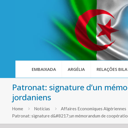
EMBAIXADA
ARGÉLIA
RELAÇÕES BILA
Patronat: signature d’un mémo
jordaniens
Home
Notícias
Affaires Economiques Algériennes
Patronat: signature d&#8217;un mémorandum de coopératio