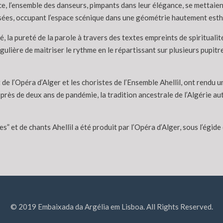
ce, l’ensemble des danseurs, pimpants dans leur élégance, se mettaien
isées, occupant l’espace scénique dans une géométrie hautement esthé
ré, la pureté de la parole à travers des textes empreints de spiritua
ulière de maitriser le rythme en le répartissant sur plusieurs pupitre
e l’Opéra d’Alger et les choristes de l’Ensemble Ahellil, ont rendu un
 près de deux ans de pandémie, la tradition ancestrale de l’Algérie au
s” et de chants Ahellil a été produit par l’Opéra d’Alger, sous l’égide 
© 2019 Embaixada da Argélia em Lisboa. All Rights Reserved.