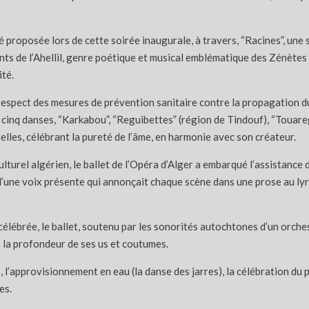
proposée lors de cette soirée inaugurale, à travers, “Racines”, une
 de l’Ahellil, genre poétique et musical emblématique des Zénètes du
té.
respect des mesures de prévention sanitaire contre la propagation du
inq danses, “Karkabou”, “Reguibettes” (région de Tindouf), “Touaregs”
uelles, célébrant la pureté de l’âme, en harmonie avec son créateur.
ulturel algérien, le ballet de l’Opéra d’Alger a embarqué l’assistance
n d’une voix présente qui annonçait chaque scène dans une prose au l
lébrée, le ballet, soutenu par les sonorités autochtones d’un orchest
ns la profondeur de ses us et coutumes.
 l’approvisionnement en eau (la danse des jarres), la célébration du pr
es.