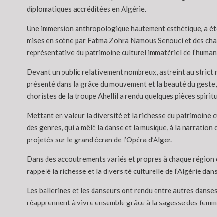
diplomatiques accréditées en Algérie.
Une immersion anthropologique hautement esthétique, a été 
mises en scène par Fatma Zohra Namous Senouci et des chants
représentative du patrimoine culturel immatériel de l’humani
Devant un public relativement nombreux, astreint au strict 
présenté dans la grâce du mouvement et la beauté du geste, c
choristes de la troupe Ahellil a rendu quelques pièces spirit
Mettant en valeur la diversité et la richesse du patrimoine c
des genres, qui a mêlé la danse et la musique, à la narratio
projetés sur le grand écran de l’Opéra d’Alger.
Dans des accoutrements variés et propres à chaque région cé
rappelé la richesse et la diversité culturelle de l’Algérie da
Les ballerines et les danseurs ont rendu entre autres danses,
réapprennent à vivre ensemble grâce à la sagesse des femm