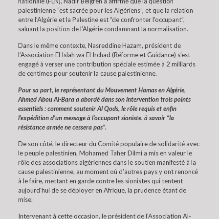
nationale (FLN), Nadir Belgren a affirmé que la question
palestinienne “est sacrée pour les Algériens”, et que la relation
entre l’Algérie et la Palestine est “de confronter l’occupant”,
saluant la position de l’Algérie condamnant la normalisation.
Dans le même contexte, Nasreddine Hazam, président de
l’Association El Islah wa El Irchad (Réforme et Guidance) s’est
engagé à verser une contribution spéciale estimée à 2 milliards
de centimes pour soutenir la cause palestinienne.
Pour sa part, le représentant du Mouvement Hamas en Algérie,
Ahmed Abou Al-Bara a abordé dans son intervention trois points
essentiels : comment soutenir Al Qods, le rôle requis et enfin
l’expédition d’un message à l’occupant sioniste, à savoir “la
résistance armée ne cessera pas”.
De son côté, le directeur du Comité populaire de solidarité avec
le peuple palestinien, Mohamed Taher Dilmi a mis en valeur le
rôle des associations algériennes dans le soutien manifesté à la
cause palestinienne, au moment où d’autres pays y ont renoncé
à le faire, mettant en garde contre les sionistes qui tentent
aujourd’hui de se déployer en Afrique, la prudence étant de
mise.
Intervenant à cette occasion, le président de l’Association Al-