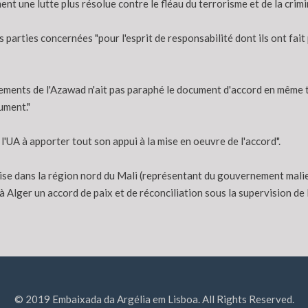
 une lutte plus résolue contre le fléau du terrorisme et de la crimin
arties concernées "pour l'esprit de responsabilité dont ils ont fait 
ents de l'Azawad n'ait pas paraphé le document d'accord en même tem
ument."
'UA à apporter tout son appui à la mise en oeuvre de l'accord".
rise dans la région nord du Mali (représentant du gouvernement malie
Alger un accord de paix et de réconciliation sous la supervision de l
© 2019 Embaixada da Argélia em Lisboa. All Rights Reserved.