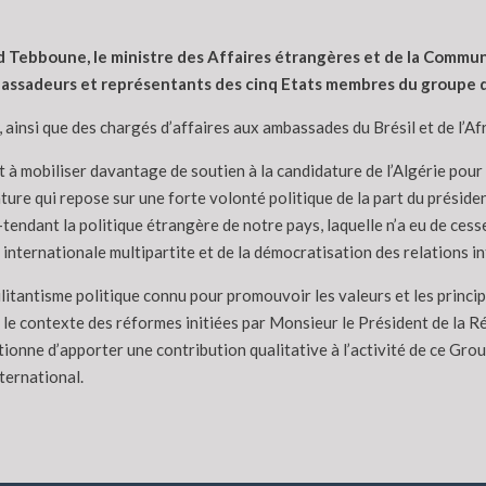
d Tebboune, le ministre des Affaires étrangères et de la Commun
assadeurs et représentants des cinq Etats membres du groupe d
e, ainsi que des chargés d’affaires aux ambassades du Brésil et de l’Af
t à mobiliser davantage de soutien à la candidature de l’Algérie pou
ure qui repose sur une forte volonté politique de la part du préside
-tendant la politique étrangère de notre pays, laquelle n’a eu de cess
n internationale multipartite et de la démocratisation des relations i
ilitantisme politique connu pour promouvoir les valeurs et les princi
e contexte des réformes initiées par Monsieur le Président de la Rép
onne d’apporter une contribution qualitative à l’activité de ce Group
ternational.