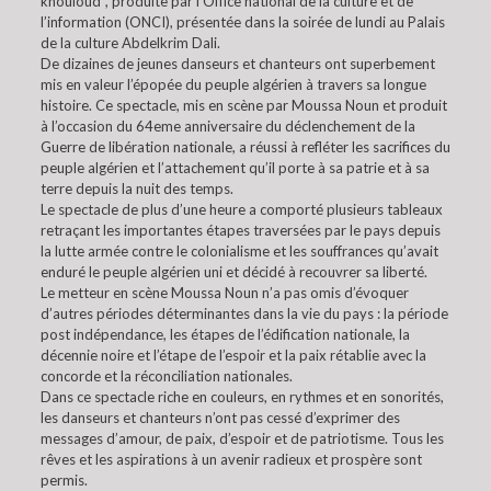
khouloud”, produite par l’Office national de la culture et de
l’information (ONCI), présentée dans la soirée de lundi au Palais
de la culture Abdelkrim Dali.
De dizaines de jeunes danseurs et chanteurs ont superbement
mis en valeur l’épopée du peuple algérien à travers sa longue
histoire. Ce spectacle, mis en scène par Moussa Noun et produit
à l’occasion du 64eme anniversaire du déclenchement de la
Guerre de libération nationale, a réussi à refléter les sacrifices du
peuple algérien et l’attachement qu’il porte à sa patrie et à sa
terre depuis la nuit des temps.
Le spectacle de plus d’une heure a comporté plusieurs tableaux
retraçant les importantes étapes traversées par le pays depuis
la lutte armée contre le colonialisme et les souffrances qu’avait
enduré le peuple algérien uni et décidé à recouvrer sa liberté.
Le metteur en scène Moussa Noun n’a pas omis d’évoquer
d’autres périodes déterminantes dans la vie du pays : la période
post indépendance, les étapes de l’édification nationale, la
décennie noire et l’étape de l’espoir et la paix rétablie avec la
concorde et la réconciliation nationales.
Dans ce spectacle riche en couleurs, en rythmes et en sonorités,
les danseurs et chanteurs n’ont pas cessé d’exprimer des
messages d’amour, de paix, d’espoir et de patriotisme. Tous les
rêves et les aspirations à un avenir radieux et prospère sont
permis.