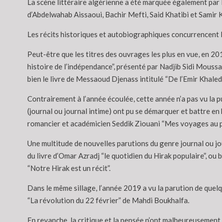
La scène littéraire algérienne a été marquée également par l
d’Abdelwahab Aissaoui, Bachir Mefti, Said Khatibi et Samir Ka
Les récits historiques et autobiographiques concurrencent l
Peut-être que les titres des ouvrages les plus en vue, en 201
histoire de l’indépendance”, présenté par Nadjib Sidi Moussa
bien le livre de Messaoud Djenass intitulé “De l’Emir Khal
Contrairement à l’année écoulée, cette année n’a pas vu la 
(journal ou journal intime) ont pu se démarquer et battre en 
romancier et académicien Seddik Ziouani “Mes voyages au pay
Une multitude de nouvelles parutions du genre journal ou journ
du livre d’Omar Azradj “le quotidien du Hirak populaire”, ou b
“Notre Hirak est un récit”.
Dans le même sillage, l’année 2019 a vu la parution de quelqu
“La révolution du 22 février” de Mahdi Boukhalfa.
En revanche, la critique et la pensée n’ont malheureusement p