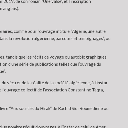
 2019, de son roman “Une valse”, et l’inscription
n anglais).
éraires, comme pour l’ouvrage intitulé “Algérie, une autre
 dans la révolution algérienne, parcours et témoignages”, ou
les, tandis que les récits de voyage ou autobiographiques
tion d’une série de publications telles que l’ouvrage du
e”.
u vécu et de la réalité de la société algérienne, à l’instar
re l’ouvrage collectif de l’association Constantine Taqra,
du livre “Aux sources du Hirak” de Rachid Sidi Boumediene ou
d’un nombre réduit d’ouvrages, à l’instar de celui de Amer