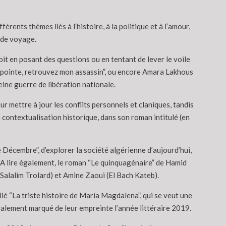
érents thèmes liés à l’histoire, à la politique et à l’amour,
t de voyage.
oit en posant des questions ou en tentant de lever le voile
Lapointe, retrouvez mon assassin”, ou encore Amara Lakhous
leine guerre de libération nationale.
 mettre à jour les conflits personnels et claniques, tandis
la contextualisation historique, dans son roman intitulé (en
 Décembre”, d’explorer la société algérienne d’aujourd’hui,
. A lire également, le roman “Le quinquagénaire” de Hamid
Salalim Trolard) et Amine Zaoui (El Bach Kateb).
ié “La triste histoire de Maria Magdalena”, qui se veut une
galement marqué de leur empreinte l’année littéraire 2019.