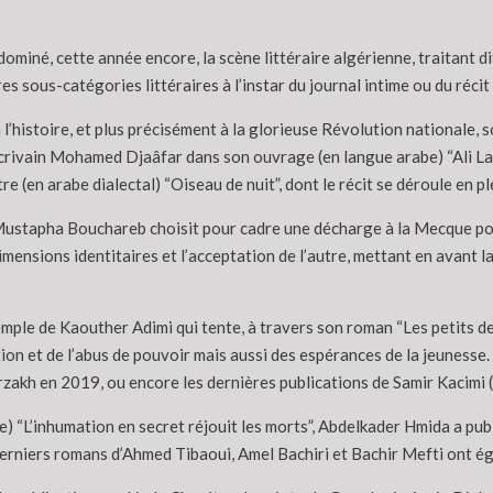
ominé, cette année encore, la scène littéraire algérienne, traitant diff
res sous-catégories littéraires à l’instar du journal intime ou du réci
’histoire, et plus précisément à la glorieuse Révolution nationale, s
l’écrivain Mohamed Djaâfar dans son ouvrage (en langue arabe) “Ali 
e (en arabe dialectal) “Oiseau de nuit”, dont le récit se déroule en p
 Mustapha Bouchareb choisit pour cadre une décharge à la Mecque pour
 dimensions identitaires et l’acceptation de l’autre, mettant en avant 
xemple de Kaouther Adimi qui tente, à travers son roman “Les petits de
tion et de l’abus de pouvoir mais aussi des espérances de la jeunesse
rzakh en 2019, ou encore les dernières publications de Samir Kacimi (
) “L’inhumation en secret réjouit les morts”, Abdelkader Hmida a publ
 derniers romans d’Ahmed Tibaoui, Amel Bachiri et Bachir Mefti ont é