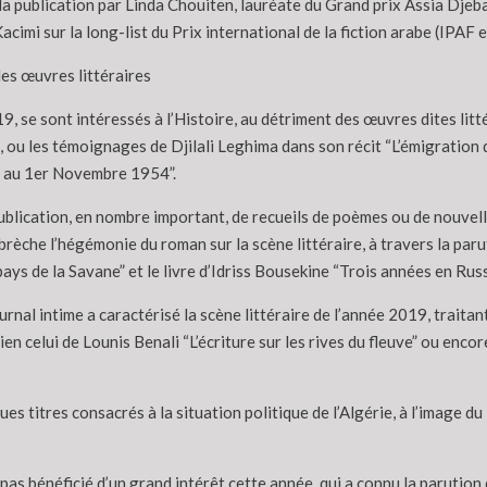
a publication par Linda Chouiten, lauréate du Grand prix Assia Djebar
cimi sur la long-list du Prix international de la fiction arabe (IPAF e
es œuvres littéraires
9, se sont intéressés à l’Histoire, au détriment des œuvres dites litt
, ou les témoignages de Djilali Leghima dans son récit “L’émigration
ed au 1er Novembre 1954”.
publication, en nombre important, de recueils de poèmes ou de nouvel
brèche l’hégémonie du roman sur la scène littéraire, à travers la paru
s de la Savane” et le livre d’Idriss Bousekine “Trois années en Russi
al intime a caractérisé la scène littéraire de l’année 2019, traitant d
ien celui de Lounis Benali “L’écriture sur les rives du fleuve” ou enco
es titres consacrés à la situation politique de l’Algérie, à l’image 
as bénéficié d’un grand intérêt cette année, qui a connu la parution 