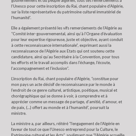
gouvernement et du peuple algérien, tous ses remerciements à
l’Unesco pour cette inscription du Raï, chant populaire d’Algérie,
sur la liste représentative du patrimoine culturel immatériel de
l’humanité”.
Elle a également présenté les vifs remerciements de l’Algérie au
“Comité inter-gouvernemental, ainsi qu’à l’Organe d’évaluation
pour leur expertise rigoureuse, juste et objective, ayant conduit
à cette reconnaissance internationale”, exprimant aussi la
reconnaissance de l’Algérie aux Etats qui ont soutenu cette
candidature, ainsi qu’au Secrétaire à la Convention, pour tous
les efforts et le travail accomplis dans l’échange, l’écoute,
l’accompagnement et l’inclusion”.
L’inscription du Raï, chant populaire d’Algérie, “constitue pour
mon pays un acte décisif de reconnaissance par le monde à
l’endroit de ce genre culturel, artistique, poétique, musical et
chorégraphique qui se donne à voir, à comprendre et à
apprécier comme un message de partage, d’amitié, d’amour, et
de paix, (…) offert au monde et à l’humanité”, poursuit la
ministre.
La ministre a, par ailleurs, réitéré “l’engagement de l’Algérie en
faveur de tout ce que l’Unesco entreprend pour la Culture, le
Patrimoine culturel et les Arts”, soulignant que “l’Algérie accueille