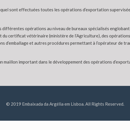
uel sont effectuées toutes les opérations d’exportation supervisées 
 différentes opérations au niveau de bureaux spécialisés englobant 
 du certificat vétérinaire (ministère de l’Agriculture), des opération
tions d’emballage et autres procédures permettant à l’opérateur de tr
un maillon important dans le développement des opérations d’exportat
© 2019 Embaixada da Argélia em Lisboa. All Rights Reserved.