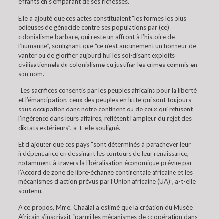
enfants en s’emparant de ses richesses.”
Elle a ajouté que ces actes constituaient “les formes les plus
odieuses de génocide contre ses populations par (ce)
colonialisme barbare, qui reste un affront à l’histoire de
l’humanité”, soulignant que “ce n’est aucunement un honneur de
vanter ou de glorifier aujourd’hui les soi-disant exploits
civilisationnels du colonialisme ou justifier les crimes commis en
son nom.
“Les sacrifices consentis par les peuples africains pour la liberté
et l’émancipation, ceux des peuples en lutte qui sont toujours
sous occupation dans notre continent ou de ceux qui refusent
l’ingérence dans leurs affaires, reflètent l’ampleur du rejet des
diktats extérieurs”, a-t-elle souligné.
Et d’ajouter que ces pays “sont déterminés à parachever leur
indépendance en dessinant les contours de leur renaissance,
notamment à travers la libéralisation économique prévue par
l’Accord de zone de libre-échange continentale africaine et les
mécanismes d’action prévus par l’Union africaine (UA)”, a-t-elle
soutenu.
A ce propos, Mme. Chaâlal a estimé que la création du Musée
Africain s’inscrivait “parmi les mécanismes de coopération dans