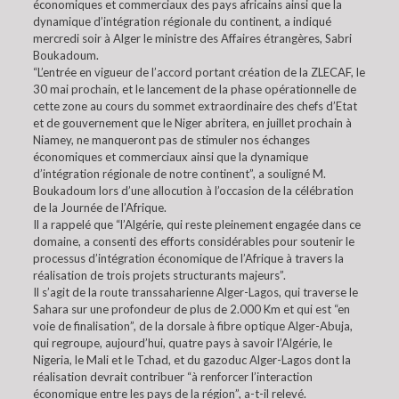
économiques et commerciaux des pays africains ainsi que la
dynamique d’intégration régionale du continent, a indiqué
mercredi soir à Alger le ministre des Affaires étrangères, Sabri
Boukadoum.
“L’entrée en vigueur de l’accord portant création de la ZLECAF, le
30 mai prochain, et le lancement de la phase opérationnelle de
cette zone au cours du sommet extraordinaire des chefs d’Etat
et de gouvernement que le Niger abritera, en juillet prochain à
Niamey, ne manqueront pas de stimuler nos échanges
économiques et commerciaux ainsi que la dynamique
d’intégration régionale de notre continent”, a souligné M.
Boukadoum lors d’une allocution à l’occasion de la célébration
de la Journée de l’Afrique.
Il a rappelé que “l’Algérie, qui reste pleinement engagée dans ce
domaine, a consenti des efforts considérables pour soutenir le
processus d’intégration économique de l’Afrique à travers la
réalisation de trois projets structurants majeurs”.
Il s’agit de la route transsaharienne Alger-Lagos, qui traverse le
Sahara sur une profondeur de plus de 2.000 Km et qui est “en
voie de finalisation”, de la dorsale à fibre optique Alger-Abuja,
qui regroupe, aujourd’hui, quatre pays à savoir l’Algérie, le
Nigeria, le Mali et le Tchad, et du gazoduc Alger-Lagos dont la
réalisation devrait contribuer “à renforcer l’interaction
économique entre les pays de la région”, a-t-il relevé.