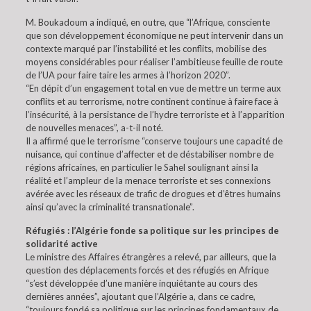
M. Boukadoum a indiqué, en outre, que “l’Afrique, consciente
que son développement économique ne peut intervenir dans un
contexte marqué par l’instabilité et les conflits, mobilise des
moyens considérables pour réaliser l’ambitieuse feuille de route
de l’UA pour faire taire les armes à l’horizon 2020”.
“En dépit d’un engagement total en vue de mettre un terme aux
conflits et au terrorisme, notre continent continue à faire face à
l’insécurité, à la persistance de l’hydre terroriste et à l’apparition
de nouvelles menaces”, a-t-il noté.
Il a affirmé que le terrorisme “conserve toujours une capacité de
nuisance, qui continue d’affecter et de déstabiliser nombre de
régions africaines, en particulier le Sahel soulignant ainsi la
réalité et l’ampleur de la menace terroriste et ses connexions
avérée avec les réseaux de trafic de drogues et d’êtres humains
ainsi qu’avec la criminalité transnationale”.
Réfugiés : l’Algérie fonde sa politique sur les principes de
solidarité active
Le ministre des Affaires étrangères a relevé, par ailleurs, que la
question des déplacements forcés et des réfugiés en Afrique
“s’est développée d’une manière inquiétante au cours des
dernières années”, ajoutant que l’Algérie a, dans ce cadre,
“toujours fondé sa politique sur les principes fondamentaux de