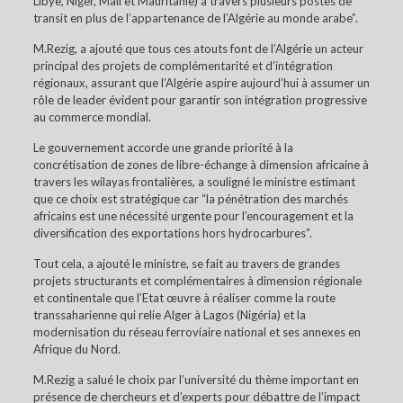
Libye, Niger, Mali et Mauritanie) à travers plusieurs postes de
transit en plus de l’appartenance de l’Algérie au monde arabe”.
M.Rezig, a ajouté que tous ces atouts font de l’Algérie un acteur
principal des projets de complémentarité et d’intégration
régionaux, assurant que l’Algérie aspire aujourd’hui à assumer un
rôle de leader évident pour garantir son intégration progressive
au commerce mondial.
Le gouvernement accorde une grande priorité à la
concrétisation de zones de libre-échange à dimension africaine à
travers les wilayas frontalières, a souligné le ministre estimant
que ce choix est stratégique car “la pénétration des marchés
africains est une nécessité urgente pour l’encouragement et la
diversification des exportations hors hydrocarbures”.
Tout cela, a ajouté le ministre, se fait au travers de grandes
projets structurants et complémentaires à dimension régionale
et continentale que l’Etat œuvre à réaliser comme la route
transsaharienne qui relie Alger à Lagos (Nigéria) et la
modernisation du réseau ferroviaire national et ses annexes en
Afrique du Nord.
M.Rezig a salué le choix par l’université du thème important en
présence de chercheurs et d’experts pour débattre de l’impact